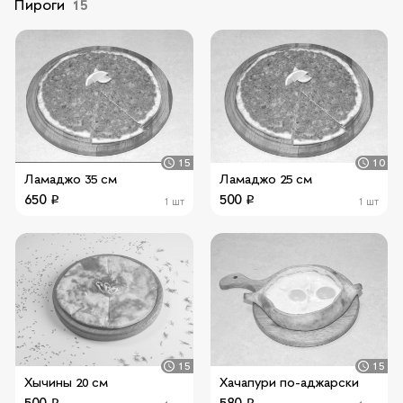
Пироги
15
15
10
Ламаджо 35 см
Ламаджо 25 см
650
500
1 шт
1 шт
15
15
Хычины 20 см
Хачапури по-аджарски
500
580