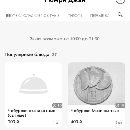
ЧЕБУРЕКИ СЛАДКИЕ \ СЫТНЫЕ
ПИРОГИ
ПЕРВЫЕ БЛЮДА
В
Заказ возможен c 10:00 до 21:30.
Популярные блюда
27
10
8
Чебуреки стандартные
Чебуреки Мини сытные
(сытные)
200
400
1 шт
3 шт