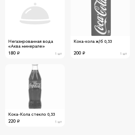
Негазированная вода
Кока-кола ж/б 0,33
«Аква минерале»
180
200
1 шт
1 шт
Кока-Кола стекло 0,33
220
1 шт