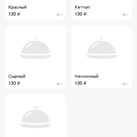
Красный
Кетчуп
130
130
40 г
40 г
Сырный
Чесночный
130
130
40 г
40 г