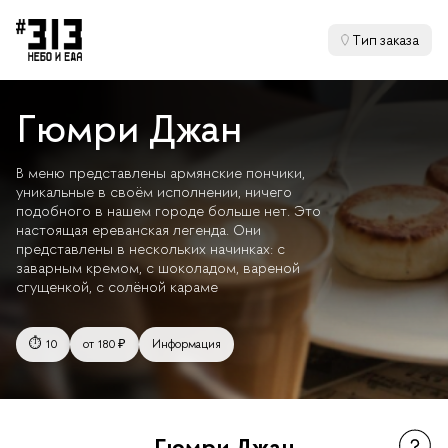
Тип заказа
Гюмри Джан
В меню представлены армянские пончики,
уникальные в своём исполнении, ничего
подобного в нашем городе больше нет. Это
настоящая ереванская легенда. Они
представлены в нескольких начинках: с
заварным кремом, с шоколадом, вареной
сгущенкой, с солёной караме
⏱️ 10
от 180 ₽
Информация
Гюмри Джан