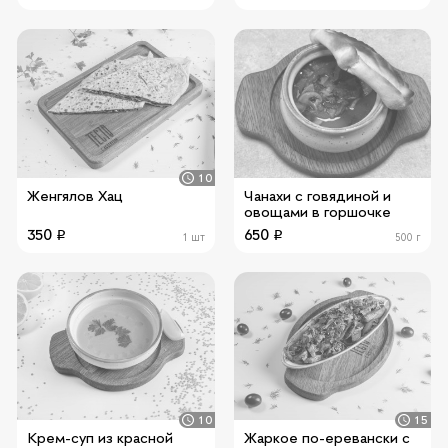
10
Женгялов Хац
Чанахи с говядиной и
овощами в горшочке
350
650
1 шт
500 г
10
15
Крем-суп из красной
Жаркое по-еревански с