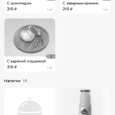
С шоколадом
С заварным кремом
210
210
1 шт
1 шт
8
С варёной сгущенкой
210
1 шт
Напитки
15