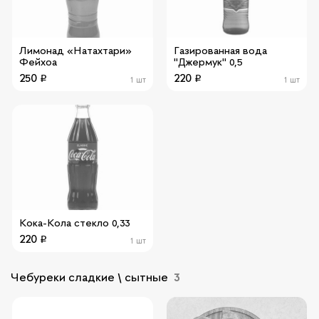
Лимонад «Натахтари»
Газированная вода
Фейхоа
"Джермук" 0,5
250
220
1 шт
1 шт
Кока-Кола стекло 0,33
220
1 шт
Чебуреки сладкие \ сытные
3