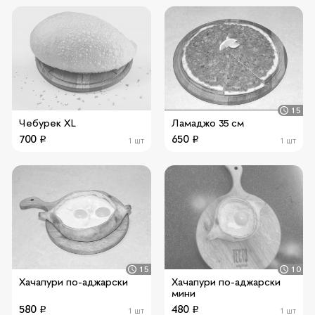
15
Чебурек XL
Ламаджо 35 см
700
650
1 шт
1 шт
15
10
Хачапури по-аджарски
Хачапури по-аджарски
мини
580
480
1 шт
1 шт