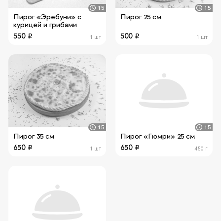
15
15
Пирог «Эребуни» с
Пирог 25 см
курицей и грибами
550
500
1 шт
1 шт
15
15
Пирог 35 см
Пирог «Гюмри» 25 см
650
650
1 шт
450 г