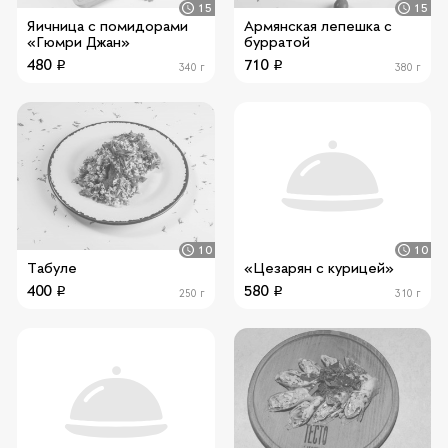
15
15
Яичница с помидорами
Армянская лепешка с
«Гюмри Джан»
бурратой
480
710
340 г
380 г
10
10
Табуле
«Цезарян с курицей»
400
580
250 г
310 г