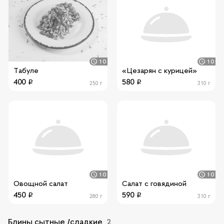
10
10
Табуле
«Цезарян с курицей»
400
580
250 г
310 г
10
10
Овощной салат
Салат с говядиной
450
590
280 г
310 г
Блины сытные /сладкие
2