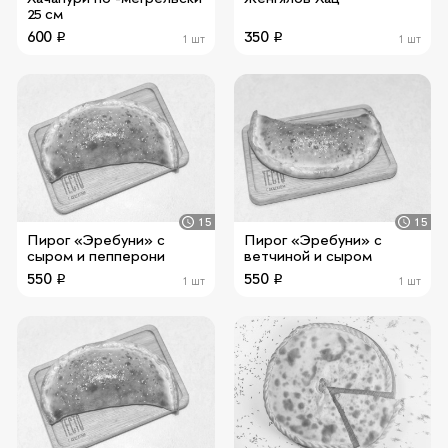
25 см
600
350
1 шт
1 шт
15
15
Пирог «Эребуни» с
Пирог «Эребуни» с
сыром и пепперони
ветчиной и сыром
550
550
1 шт
1 шт