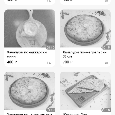
1 шт
1 шт
10
15
Хачапури по-аджарски
Хачапури по-мегрельски
мини
35 см
480
700
1 шт
1 шт
10
10
Хачапури по -мегрельски
Женгялов Хац