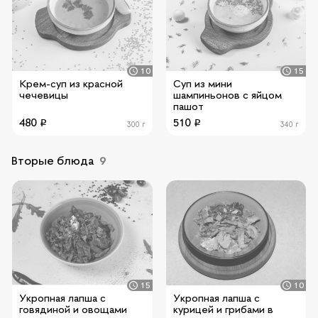
10
15
Крем-суп из красной
Суп из мини
чечевицы
шампиньонов с яйцом
пашот
480
510
300 г
340 г
Вторые блюда
9
15
10
Укропная лапша с
Укропная лапша с
говядиной и овощами
курицей и грибами в