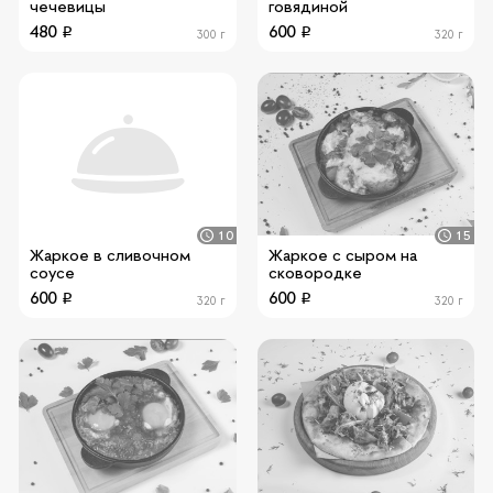
чечевицы
говядиной
480
600
300 г
320 г
10
15
Жаркое в сливочном
Жаркое с сыром на
соусе
сковородке
600
600
320 г
320 г