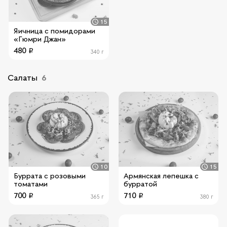
15
Яичница с помидорами
«Гюмри Джан»
480
340 г
Салаты
6
10
15
Буррата с розовыми
Армянская лепешка с
томатами
бурратой
700
710
365 г
380 г