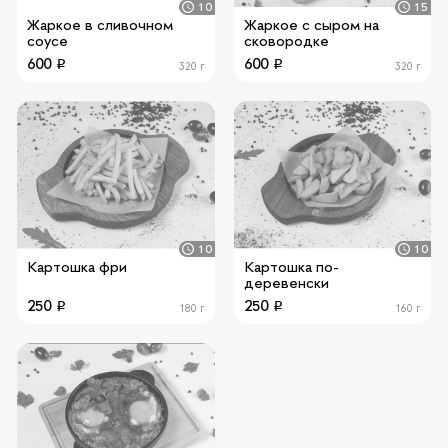
10
15
Жаркое в сливочном
Жаркое с сыром на
соусе
сковородке
600
600
320 г
320 г
10
10
Картошка фри
Картошка по-
деревенски
250
250
180 г
160 г