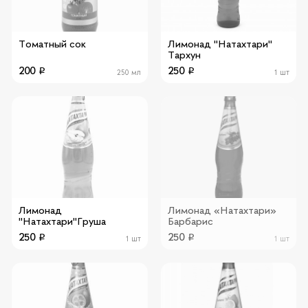
Томатный сок
Лимонад "Натахтари"
Тархун
200
250
250 мл
1 шт
Лимонад
Лимонад «Натахтари»
"Натахтари"Груша
Барбарис
250
250
1 шт
1 шт