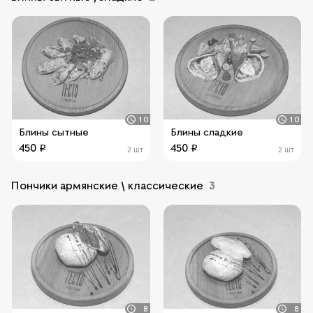
10
10
Блины сытные
Блины сладкие
450
450
2 шт
2 шт
Пончики армянские \ классические
3
8
8