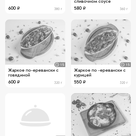
сливочном соусе
600
580
380 г
360 г
15
15
Жаркое по-еревански с
Жаркое по -еревански с
говядиной
курицей
600
550
320 г
320 г