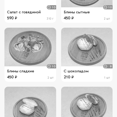
10
10
Салат с говядиной
Блины сытные
590
450
310 г
2 шт
10
8
Блины сладкие
С шоколадом
450
210
2 шт
1 шт