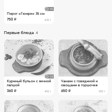
15
Пирог «Гюмри» 35 см
750
620 г
Первые блюда
4
10
Куриный бульон с яичной
Чанахи с говядиной и
лапшой
овощами в горшочке
360
650
400 г
500 г