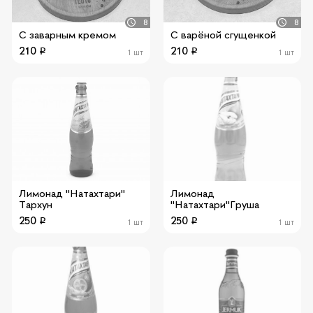
8
8
С заварным кремом
С варёной сгущенкой
210
210
1 шт
1 шт
Лимонад "Натахтари"
Лимонад
Тархун
"Натахтари"Груша
250
250
1 шт
1 шт